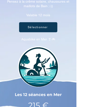
Pensez à la crême solaire, chaussures et
maillots de Bain ;-))
Valable 12 mois
Sélectionner
Aquabike en Mer 👙🚲
Les 12 séances en Mer
215 €