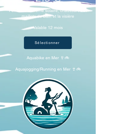
Pensez à la crême solaire, chaussures et
maillots de Bain et la visière
Valable 12 mois
Sélectionner
Aquabike en Mer 👙🚲
Aquajogging/Running en Mer 👙🚲