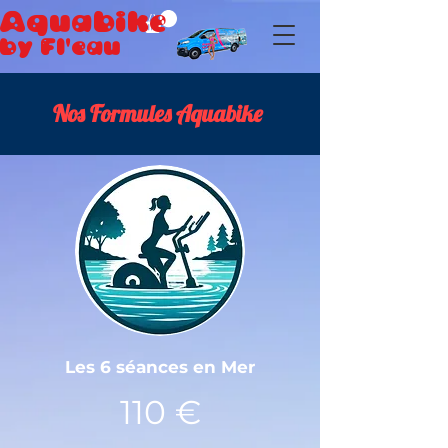
Aquabik
e
by Fl'eau
Nos Formules Aquabike
Les 6 séances en Mer
110 €